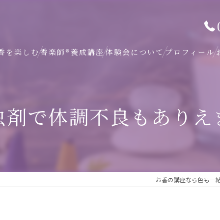
香を楽しむ
香楽師®養成講座
体験会について
プロフィール
虫剤で体調不良もありえ
お香の講座なら色も一