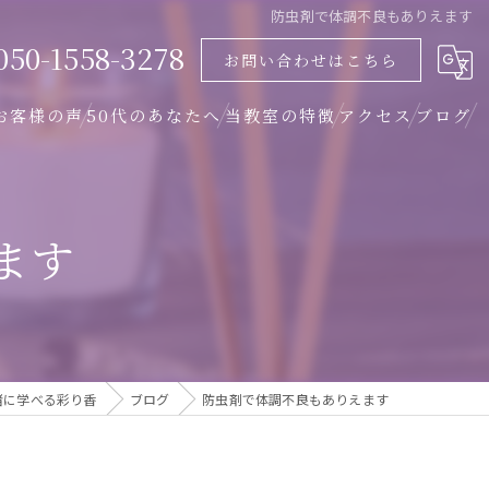
防虫剤で体調不良もありえます
050-1558-3278
お問い合わせはこちら
お客様の声
50代のあなたへ
当教室の特徴
アクセス
ブログ
オンライン
アクセス
ます
体験
Zoom説明会について
資格
女性
緒に学べる彩り香
ブログ
防虫剤で体調不良もありえます
色