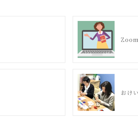
Zoo
おけい