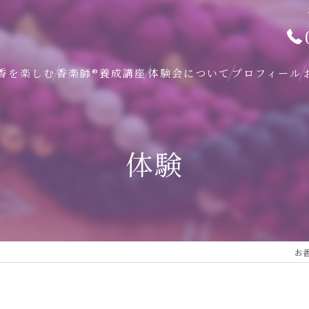
香を楽しむ
香楽師®養成講座
体験会について
プロフィール
体験
お