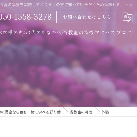
お香の講座を実施しており多くの方に知っていただくため体験セミナーも
050-1558-3278
お問い合わせはこちら
お客様の声
50代のあなたへ
当教室の特徴
アクセス
ブログ
オンライン
アクセス
体験
Zoom説明会について
資格
女性
香の講座なら色も一緒に学べる彩り香
当教室の特徴
体験
色