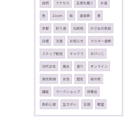
自然
アクセス
五感を磨く
お香
色
Zoom
和
香楽師
青
京都
彩り香
伝統色
かさねの色目
白檀
沈香
お知らせ
マスター香師
ステップ配信
チャクラ
おけいこ
50代女性
風水
香り
オンライン
源氏物語
女性
歴史
和の色
講座
ワークショップ
体験会
色彩心理
生きがい
五感
教室