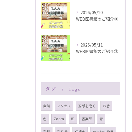
2026/05/20
WEB図書館のご紹介③
2026/05/11
WEB図書館のご紹介②
タグ
Tags
自然
アクセス
五感を磨く
お香
色
Zoom
和
香楽師
青
京都
彩り香
伝統色
かさねの色目