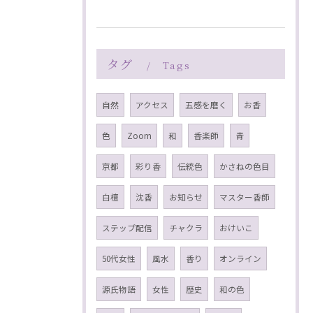
タグ
Tags
自然
アクセス
五感を磨く
お香
色
Zoom
和
香楽師
青
京都
彩り香
伝統色
かさねの色目
白檀
沈香
お知らせ
マスター香師
ステップ配信
チャクラ
おけいこ
50代女性
風水
香り
オンライン
源氏物語
女性
歴史
和の色