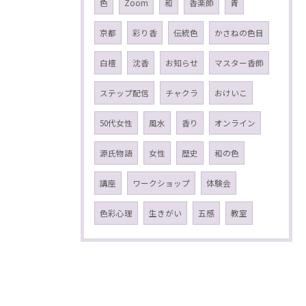
色
Zoom
和
香楽師
青
京都
彩り香
伝統色
かさねの色目
白檀
沈香
お知らせ
マスター香師
ステップ配信
チャクラ
おけいこ
50代女性
風水
香り
オンライン
源氏物語
女性
歴史
和の色
講座
ワークショップ
体験会
色彩心理
生きがい
五感
教室