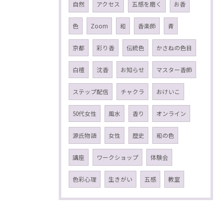
自然
アクセス
五感を磨く
お香
色
Zoom
和
香楽師
青
京都
彩り香
伝統色
かさねの色目
白檀
沈香
お知らせ
マスター香師
ステップ配信
チャクラ
おけいこ
50代女性
風水
香り
オンライン
源氏物語
女性
歴史
和の色
講座
ワークショップ
体験会
色彩心理
生きがい
五感
教室