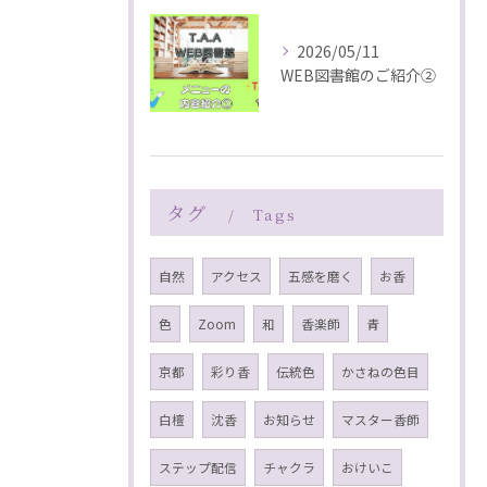
2026/05/11
WEB図書館のご紹介②
タグ
Tags
自然
アクセス
五感を磨く
お香
色
Zoom
和
香楽師
青
京都
彩り香
伝統色
かさねの色目
白檀
沈香
お知らせ
マスター香師
ステップ配信
チャクラ
おけいこ