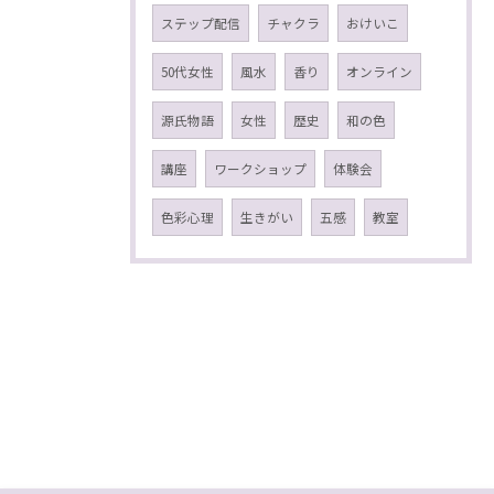
ステップ配信
チャクラ
おけいこ
50代女性
風水
香り
オンライン
源氏物語
女性
歴史
和の色
講座
ワークショップ
体験会
色彩心理
生きがい
五感
教室