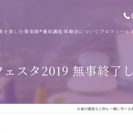
香を楽しむ
香楽師®養成講座
体験会について
プロフィール
y フェスタ2019 無事終
お香の講座なら色も一緒に学べる