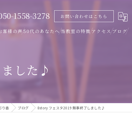
050-1558-3278
お問い合わせはこちら
お客様の声
50代のあなたへ
当教室の特徴
アクセス
ブログ
オンライン
アクセス
了しました♪
体験
Zoom説明会について
資格
女性
彩り香
ブログ
8story フェスタ2019 無事終了しました♪
色