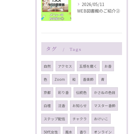
2026/05/11
WEB図書館のご紹介②
タグ
Tags
自然
アクセス
五感を磨く
お香
色
Zoom
和
香楽師
青
京都
彩り香
伝統色
かさねの色目
白檀
沈香
お知らせ
マスター香師
ステップ配信
チャクラ
おけいこ
50代女性
風水
香り
オンライン