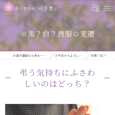
⑩黒？白？喪服の変遷
お香の講座なら色も一緒に学べる彩り香
①今日からよろしくお願いします
⑩黒？白？喪服の変遷
弔う気持ちにふさわ
しいのはどっち？