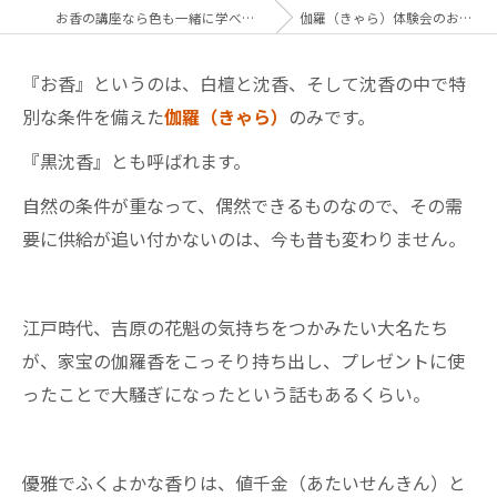
お香の講座なら色も一緒に学べる彩り香
伽羅（きゃら）体験会のお知らせ
『お香』というのは、白檀と沈香、そして沈香の中で特
別な条件を備えた
伽羅（きゃら）
のみです。
『黒沈香』とも呼ばれます。
自然の条件が重なって、偶然できるものなので、その需
要に供給が追い付かないのは、今も昔も変わりません。
江戸時代、吉原の花魁の気持ちをつかみたい大名たち
が、家宝の伽羅香をこっそり持ち出し、プレゼントに使
ったことで大騒ぎになったという話もあるくらい。
優雅でふくよかな香りは、値千金（あたいせんきん）と