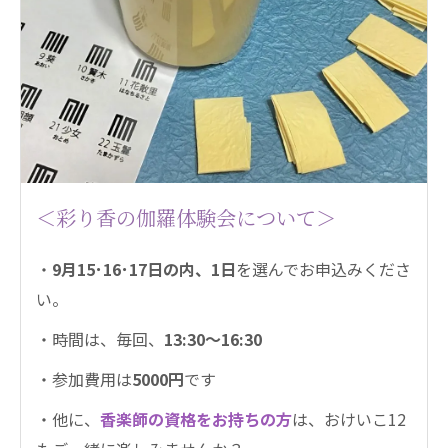
＜彩り香の伽羅体験会について＞
・
9月15･16･17日の内、1日
を選んでお申込みくださ
い。
・時間は、毎回、
13:30～16:30
・参加費用は
5000円
です
・他に、
香楽師の資格をお持ちの方
は、おけいこ12